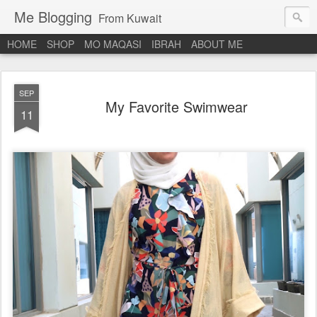
Me Blogging
From Kuwait
HOME
SHOP
MO MAQASI
IBRAH
ABOUT ME
SEP
My Favorite Swimwear
11