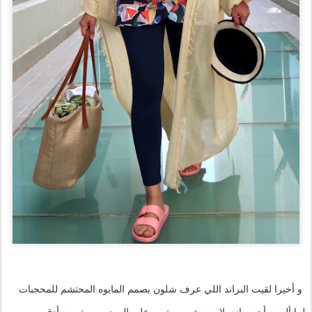
و أخيرا لقيت البراند اللي عرف شلون يصمم المايوه المحتشم للمحجبات
لما ألبسه أحس إني لابسه شي مرتب وعلى الموده و مهتمين بأدق