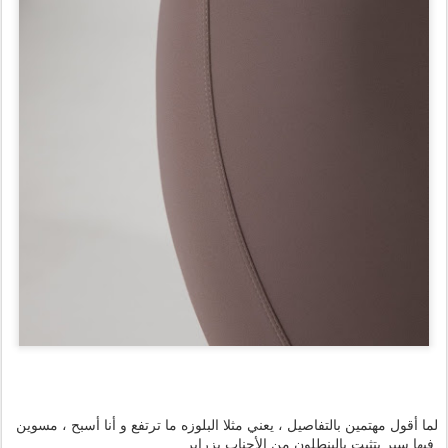
لما أقول مهتمين بالتفاصيل ، يعني مثلا البلوزه ما ترتفع و أنا أسبح ، مسوين
فيها سير يتثبت بالبنطلون من الأجناب بزراير