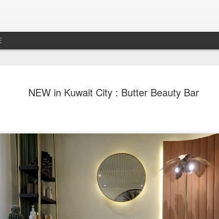
E
جديد رخصه
MAR
NEW in Kuwait City : Butter Beauty Bar
26
بس الصراحه عطلنا
ل لا تخلص الرخصه بأسبوعين
حنه و تكون أوراقي مو جاهزه
سف الشديد ما تجددت الرخصه
دد اوتوماتيكيا بتاريخ الانتهاء
ما صج وصلتني شحنه و توهقت
 و نقدم الطلب من هناك بدال