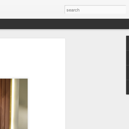
ت
برنامج سهل مفروض يسهلك شغلك 
أنا شاطه روحي و مقدمه طلب التجديد قب
عشان ما اتوهق اذا وصلتني ش
للأ
أنا قلت يمكن ناطرين تنتهي الحاليه و تج
و انطر و انطر لي
بعدين قلنا خل ندخل سايت وزارة التجاره
برنامج سهل، يوم سوينا جذي الا في اوراق يطلبونها عشان التجديد