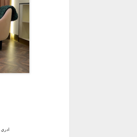
انزين يا برنامج سهل ليش ما قلت بدال لا
طبعا ماكو رقم للتواصل دايما ما ندري 
ايجار المكتب و آخر وصل لدفع الايجار .
Annecy - France
JUL
3
صيف ٢٠٢١ - فرنسا و سويسرا
ادري 
نبدي في منطقه أنا احبها ، أنسي