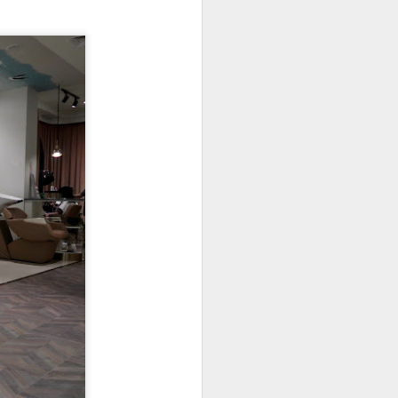
الفرنسيه ، في ناس ما تواطنها 😂 و
في ناس من كثر ما تحبها تقعد فيها ٣
أيام بالفندق . تبعد عن منطقتنا نص
ساعه تقريبا ، احنا قراب من جنيڤ ،
فاذا كنتوا في جنيف راح تكون نفس
المسافه ، أول ما نوصل نوقف في
مواقف مجمع اسمه كوريير
Courier
ناكل كرواسانه أو كيكه و نمر چم
محل قبل لا نطلع بره إلى المدينه
القديمه و الحديقه.