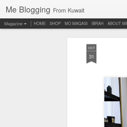
Me Blogging
From Kuwait
Magazine
HOME
SHOP
MO MAQASI
IBRAH
ABOUT M
OCT
31