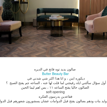
 يضيع الوقت و نقعد ننطر على
الفاضي
شنو نسوي . المهم طالبين عقد
صالون يديد توه فاتح في الديره
Butter Beauty Bar
ديكوره اينن ، و انا هذا اكثر شي شدني في
أول سؤال سألتني اياه رفيجتي لما قلت لها عنه ، الساعه جم يفتح الصبح ؟
الصالون حاليا يفتح الساعه ١١ ، بس اهم ليما الحين
Megeve - France
Signal De Bougy حديقه
AUG
JUL
soft opening
7
4
صيف 2021 - فرنسا و سويسرا
صيف 2021 - فرنسا و سويسرا
فقاعدين يدرسون الفكره
وايد بنات ودهم بصالون يفتح قبل الدوامات عشان يسشورون شعورهم قبل الدوا
مجيف في فرنسا ، نروح لها بس يوم
الله يعافيها مها