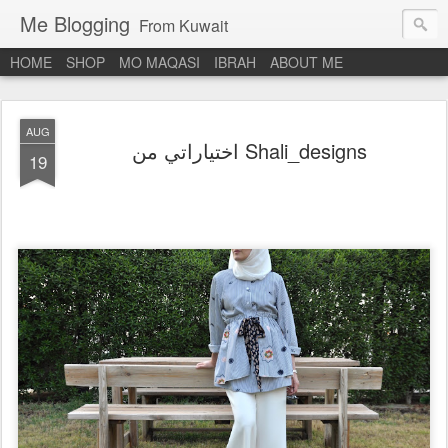
Me Blogging
From Kuwait
HOME
SHOP
MO MAQASI
IBRAH
ABOUT ME
AUG
اختياراتي من Shali_designs
19