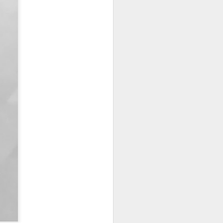
انزين يا برنامج سهل ليش ما قلت بدال لا
طبعا ماكو رقم للتواصل دايما ما ندري 
ايجار المكتب و آخر وصل لدفع الايجار .
Annecy - France
JUL
3
صيف ٢٠٢١ - فرنسا و سويسرا
نبدي في منطقه أنا احبها ، أنسي