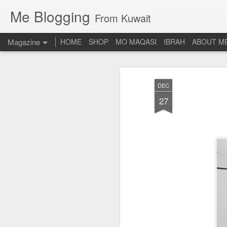
Me Blogging
From Kuwait
Magazine
HOME
SHOP
MO MAQASI
IBRAH
ABOUT M
DEC
27