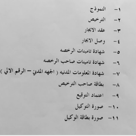
 يضيع الوقت و نقعد ننطر على
الفاضي
شنو نسوي . المهم طالبين عقد
Megeve - France
Signal De Bougy حديقه
AUG
JUL
7
4
صيف 2021 - فرنسا و سويسرا
صيف 2021 - فرنسا و سويسرا
مجيف في فرنسا ، نروح لها بس يوم
الله يعافيها مها