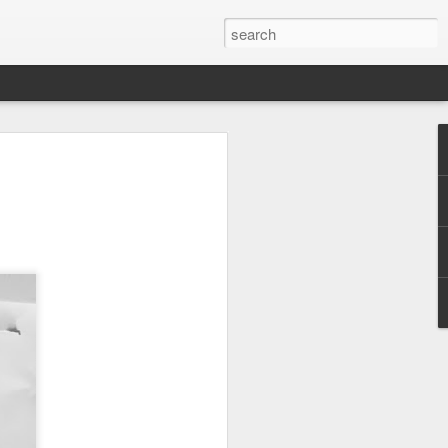
ت
برنامج سهل مفروض يسهلك شغلك 
أنا شاطه روحي و مقدمه طلب التجديد قب
عشان ما اتوهق اذا وصلتني ش
للأ
أنا قلت يمكن ناطرين تنتهي الحاليه و تج
و انطر و انطر لي
بعدين قلنا خل ندخل سايت وزارة التجاره
برنامج سهل، يوم سوينا جذي الا في اوراق يطلبونها عشان التجديد