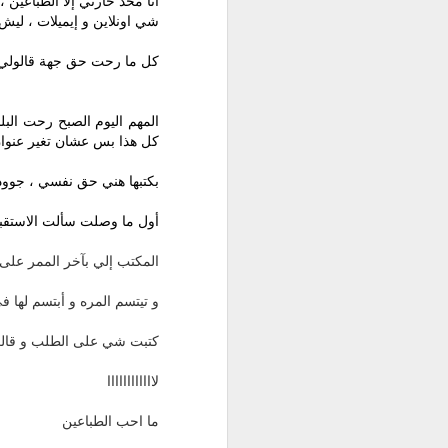
أنا محد حارني إلا الطباعين
شي اونلاين و إيميلات ، ليش 
كل ما رحت حق جهة قالولي 
المهم اليوم الصبح رحت البل
كل هذا بس عشان تغير عنوان 
بكتبها هني حق نفسي ، جوود بعد 4 سنين لما نرد نجدد هذا كله 
أول ما وصلت سألت الاستقبا
المكتب إلي بآخر الممر على 
و تيتسم المره و أبتسم لها ف
كتبت شي على الطلب و قال
لاااااااااااا
ما احب الطباعين