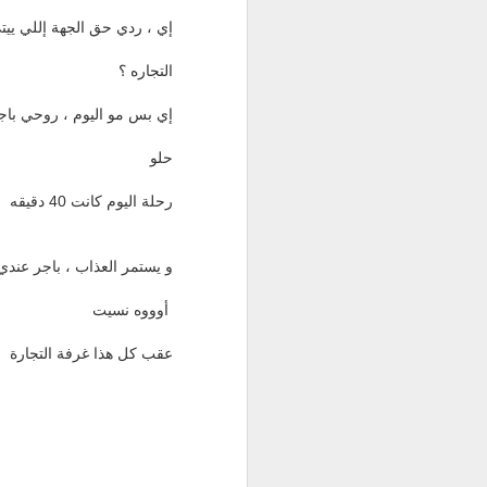
إي ، ردي حق الجهة إللي ييتي
التجاره ؟
إي بس مو اليوم ، روحي باجر
حلو
رحلة اليوم كانت 40 دقيقه
و يستمر العذاب ، باجر عندي و
أوووه نسيت
عقب كل هذا غرفة التجارة