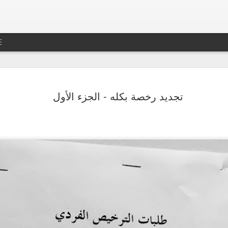
E
جديد رخصه
MAR
26
تجديد رخصة بكله - الجزء الأول
بس الصراحه عطلنا
ل لا تخلص الرخصه بأسبوعين
حنه و تكون أوراقي مو جاهزه
سف الشديد ما تجددت الرخصه
دد اوتوماتيكيا بتاريخ الانتهاء
ما صج وصلتني شحنه و توهقت
 و نقدم الطلب من هناك بدال