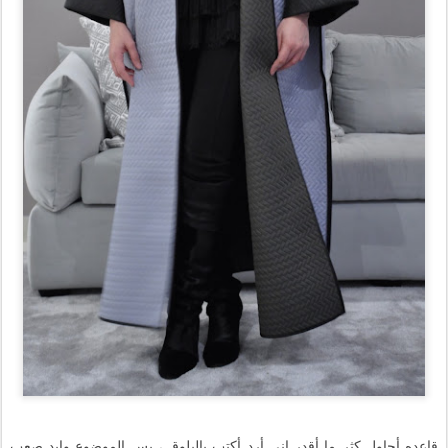
قاعده أحاول كثر ما أقدر إني أرد أكتب بالبلوق ، بس الموضوع وايد صعب