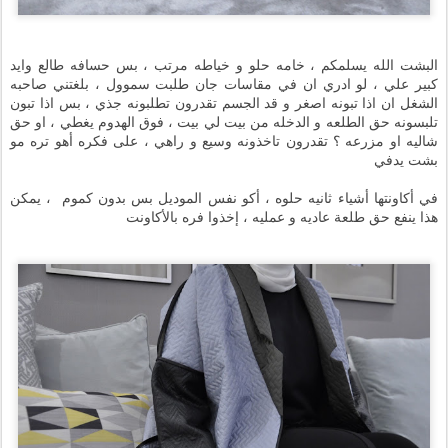
البشت الله يسلمكم ، خامه حلو و خياطه مرتب ، بس حسافه طالع وايد
كبير علي ، لو ادري ان في مقاسات جان طلبت سموول ، بلغتني صاحبه
الشغل ان اذا تبونه اصغر و قد الجسم تقدرون تطلبونه جذي ، بس اذا تبون
تلبسونه حق الطلعه و الدخله من بيت لي بيت ، فوق الهدوم يغطي ، او حق
شاليه او مزرعه ؟ تقدرون تاخذونه وسيع و راهي ، على فكره أهو تره مو
بشت يدفي
في أكاونتها أشياء ثانيه حلوه ، أكو نفس الموديل بس بدون كموم ، يمكن
هذا ينفع حق طلعة عاديه و عمليه ، إخذوا فره بالأكاونت