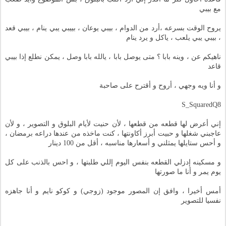
مع بيبي
يروح الوقت بسرعه ،أرد من الدوام ، بيبي يوعان ، بييبي يبي ينام ، بيبي قعد
، بيبي يبي يلعب ، ياكل و يرد ينام
ناهيكم عن ، وينه بابا ؟ متى يوصل بابا ، يالله بابا وصل ، يمكن نطلع إذا بيبي
قاعد
و أنا ويه وجهي ، أروح و أقترح على صاحبة
S_SquaredQ8
إني أعرض لها قطعه من قطعها ، لأن حنيت لأيام البلوق و التصوير ، و لأن
عاجبني شغلها و حبيت أبرز أكاونتها ، كنت ماخذه من عندها دراعه برمضان ،
و أحس ستايلها يمثلني و أسعارها مناسبه ، أقل من 100 دينار
و مسكينه إدزلي القطعه بنفس اليوم إللي طلبتها ، و احس بالذنب على كل
يوم يمر و أنا ما صورتها
أمس أخيرا ، وافق إن المصور موجود (زوجي) و كوكو نايم و أنا جاهزه
نفسيا للتصوير