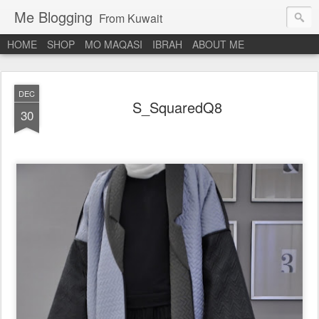
Me Blogging
From Kuwait
HOME
SHOP
MO MAQASI
IBRAH
ABOUT ME
DEC
S_SquaredQ8
30