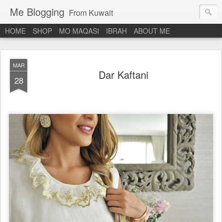
Me Blogging
From Kuwait
HOME
SHOP
MO MAQASI
IBRAH
ABOUT ME
MAR
Dar Kaftani
28