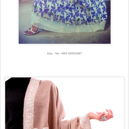
Ada - Tel
: +965 60003487