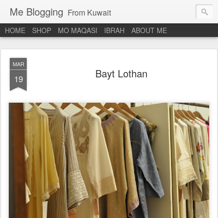
Me Blogging
From Kuwait
HOME
SHOP
MO MAQASI
IBRAH
ABOUT ME
MAR
Bayt Lothan
19