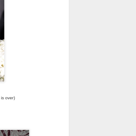
is over)