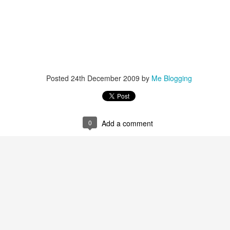
 يضيع الوقت و نقعد ننطر على
الفاضي
شنو نسوي . المهم طالبين عقد
Posted
24th December 2009
by
Me Blogging
0
Add a comment
Megeve - France
Signal De Bougy حديقه
AUG
JUL
7
4
صيف 2021 - فرنسا و سويسرا
صيف 2021 - فرنسا و سويسرا
مجيف في فرنسا ، نروح لها بس يوم
الله يعافيها مها