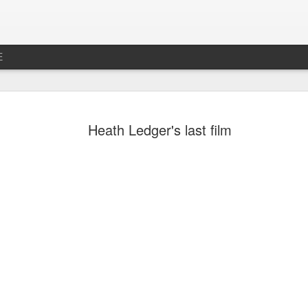
E
جديد رخصه
MAR
Heath Ledger's last film
26
بس الصراحه عطلنا
ل لا تخلص الرخصه بأسبوعين
حنه و تكون أوراقي مو جاهزه
سف الشديد ما تجددت الرخصه
دد اوتوماتيكيا بتاريخ الانتهاء
ما صج وصلتني شحنه و توهقت
 و نقدم الطلب من هناك بدال