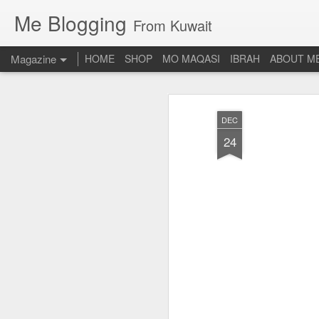
Me Blogging
From Kuwait
Magazine
HOME
SHOP
MO MAQASI
IBRAH
ABOUT M
DEC
24