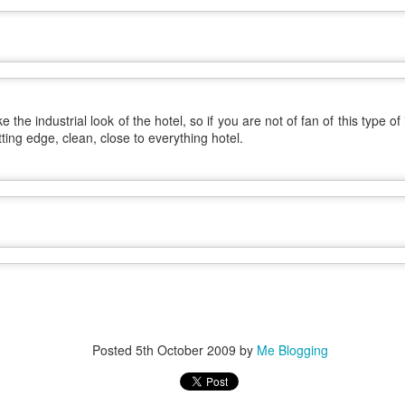
 يضيع الوقت و نقعد ننطر على
الفاضي
شنو نسوي . المهم طالبين عقد
the industrial look of the hotel, so if you are not of fan of this type of i
utting edge, clean, close to everything hotel.
Megeve - France
Signal De Bougy حديقه
AUG
JUL
Posted
5th October 2009
by
Me Blogging
7
4
صيف 2021 - فرنسا و سويسرا
صيف 2021 - فرنسا و سويسرا
مجيف في فرنسا ، نروح لها بس يوم
الله يعافيها مها