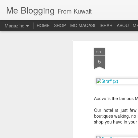
Me Blogging
From Kuwait
Magazine
HOME
SHOP
MO MAQASI
IBRAH
ABOUT M
OCT
5
Above is the famous Mi
Our hotel is just fe
boutiques walking, no 
shop you have in your 