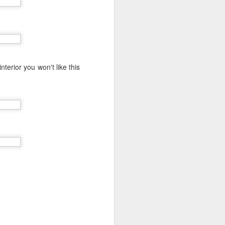
انزين يا برنامج سهل ليش ما قلت بدال لا
طبعا ماكو رقم للتواصل دايما ما ندري 
ايجار المكتب و آخر وصل لدفع الايجار .
nterior you won't like this
Annecy - France
JUL
3
صيف ٢٠٢١ - فرنسا و سويسرا
نبدي في منطقه أنا احبها ، أنسي