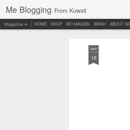
Me Blogging
From Kuwait
Magazine
HOME
SHOP
MO MAQASI
IBRAH
ABOUT M
MAY
19