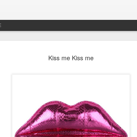
E
جديد رخصه
MAR
Kiss me Kiss me
26
بس الصراحه عطلنا
ل لا تخلص الرخصه بأسبوعين
حنه و تكون أوراقي مو جاهزه
سف الشديد ما تجددت الرخصه
دد اوتوماتيكيا بتاريخ الانتهاء
ما صج وصلتني شحنه و توهقت
 و نقدم الطلب من هناك بدال